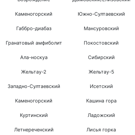
Каменогорский
Южно-Султаевский
Габбро-диабаз
Мансуровский
Гранатовый амфиболит
Покостовский
Ала-носкуа
Сибирский
Жельтау-2
Жельтау-5
Западно-Султаевский
Исетский
Каменогорский
Кашина гора
Куртинский
Ладожский
Летнереченский
Лисья горка