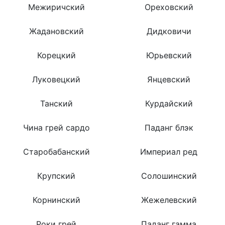
Межиричский
Ореховский
Жадановский
Дидковичи
Корецкий
Юрьевский
Луковецкий
Янцевский
Танский
Курдайский
Чина грей сардо
Паданг блэк
Старобабанский
Империал ред
Крупский
Солошинский
Корнинский
Жежелевский
Роки грей
Паданг гамма