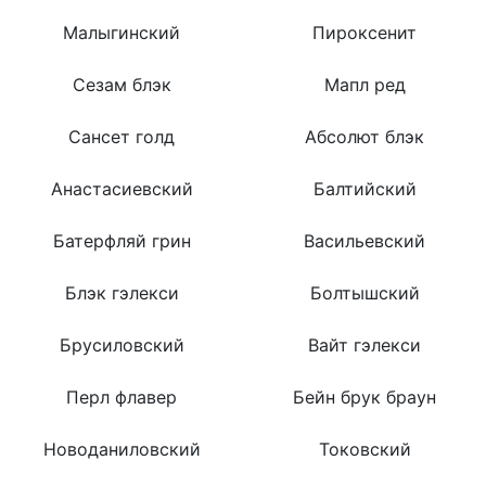
Малыгинский
Пироксенит
Сезам блэк
Мапл ред
Сансет голд
Абсолют блэк
Анастасиевский
Балтийский
Батерфляй грин
Васильевский
Блэк гэлекси
Болтышский
Брусиловский
Вайт гэлекси
Перл флавер
Бейн брук браун
Новоданиловский
Токовский