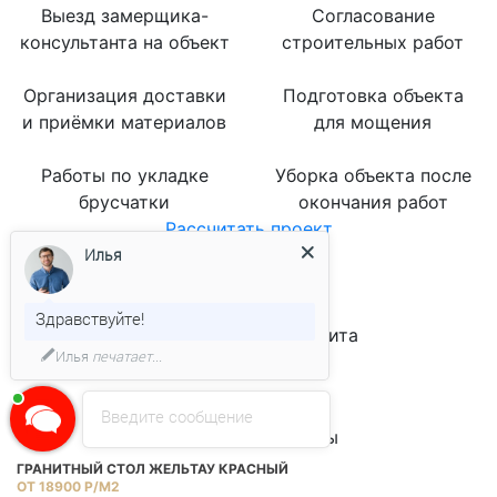
Выезд замерщика-
Согласование
консультанта на объект
строительных работ
Организация доставки
Подготовка объекта
и приёмки материалов
для мощения
Работы по укладке
Уборка объекта после
брусчатки
окончания работ
Рассчитать проект
Илья
Наши клиенты
Здравствуйте!
Месторождения гранита
Илья
печатает...
Мансуровский
Ю
‹
›
Введите сообщение
Популярные товары
ГРАНИТНЫЙ СТОЛ ЖЕЛЬТАУ КРАСНЫЙ
Г
ОТ 18900 Р/М2
Ц