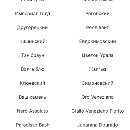
Империал голд
Роговский
Другорецкий
Роял вайт
Кишинский
Евдокимовский
Тэн браун
Цветок Урала
Волга блю
Жалгыз
Клюевский
Симоновский
Ваш камень
Oro Veneziano
Nero Assoluto
Giallo Veneziano Fiorito
Paradisso Bash
Juparana Dourado